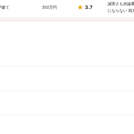
誠実さも勿論
3.7
戸建て
350万円
にならない 
4.7
地
200万円
マニュアルに
担当者の方の
4.4
譲マンション
1,140万円
金額を出して
担当者が良か
5.0
地
1,100万円
きな要因です
金額面の納得
4.7
戸建て
700万円
答えてもらえ