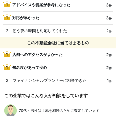
3
1
アドバイスや提案が参考になった
件
3
1
対応が早かった
件
2
2
朝や夜の時間も対応してくれた
件
この不動産会社に当てはまるもの
2
1
店舗へのアクセスがよかった
件
2
1
知名度があって安心
件
1
2
ファイナンシャルプランナーに相談できた
件
この企業ではこんな人が相談をしています
70代・男性は土地を相続のために査定しています