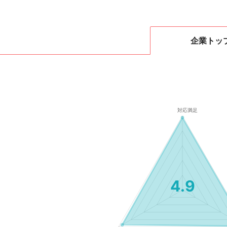
企業
トッ
4.9