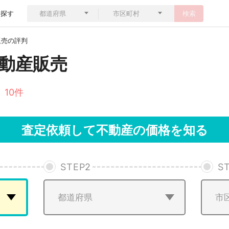
ら探す
検索
販売の評判
動産販売
 10件
査定依頼して不動産の価格を知る
STEP
2
S