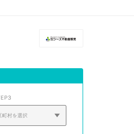
TEP
3