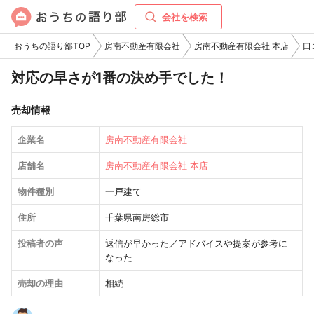
会社を検索
おうちの語り部TOP
房南不動産有限会社
房南不動産有限会社 本店
口
対応の早さが1番の決め手でした！
売却情報
企業名
房南不動産有限会社
店舗名
房南不動産有限会社 本店
物件種別
一戸建て
住所
千葉県南房総市
投稿者の声
返信が早かった／アドバイスや提案が参考に
なった
売却の理由
相続