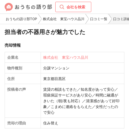
会社を検索
おうちの語り部TOP
株式会社 東宝ハウス品川
口コミ一覧
口コミ詳
担当者の不器用さが魅力でした
売却情報
企業名
株式会社 東宝ハウス品川
物件種別
分譲マンション
住所
東京都目黒区
投稿者の声
賃貸の相談もできた／知名度があって安心／
瑕疵保証サービスがあり安心／時間に融通が
きいた（朝/夜も対応）／清潔感があって好印
象／こまめに連絡をもらえた／女性だったの
で安心
売却の理由
住み替え