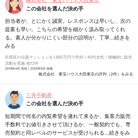
株式会社 東宝ハウス大田東京
この会社を選んだ決め手
担当者が、とにかく誠実。レスポンスは早いし、次の
提案も早い。こちらの希望を細かく汲み取ってくれ
る。素人が分かりにくい部分の説明が、丁寧...
続きを
みる
目黒区の分譲マンションを1,980万円で売却 / 40代女性 / 積極的に販売
活動を実施 他12件
2019年4月 売却 / 2020年8月 投稿
株式会社 東宝ハウス大田東京の評判（2件）をみる
三井不動産
この会社を選んだ決め手
短期間で何名の内覧希望を連れて来るか、集客力販売
手数料でお値引きさせて頂けるか、一般契約でも、専
売契約と同レベルのサービスが受けられる...
続きをみ