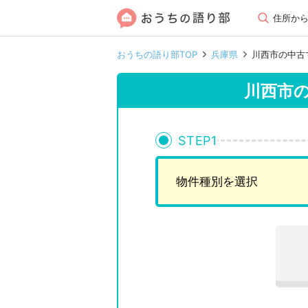
住所か
おうちの語り部TOP
兵庫県
川西市の中古
川西市
STEP
1