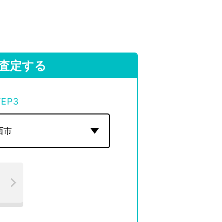
査定する
TEP
3