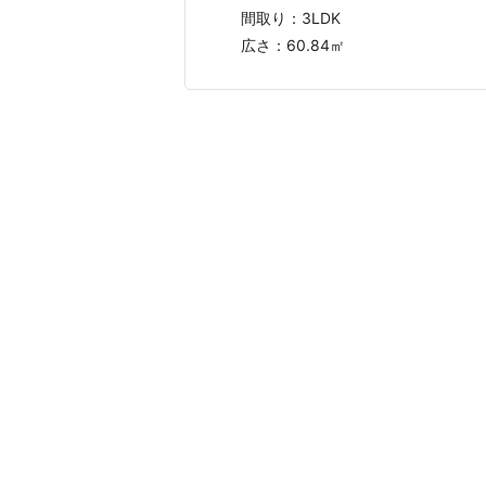
間取り：
3LDK
広さ：
60.84㎡
おうちの語り部は、実際に不動産売却を
する方が安心して査定依頼できるように
プラ