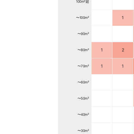
100m²超
1
〜100m²
〜90m²
1
2
〜80m²
1
1
〜70m²
〜60m²
〜50m²
〜40m²
〜30m²