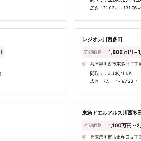
広さ：
71.06㎡～131.76
レジオン川西多田
円
1,800万円～1
売却価格
兵庫県川西市東多田３丁
他
間取り：
3LDK,4LDK
広さ：
77.11㎡～87.23㎡
東急ドエルアルス川西多
1,100万円～2
売却価格
兵庫県川西市東多田３丁