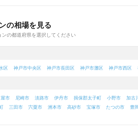
ンの相場を見る
ョンの都道府県を選択してください
水区
神戸市中央区
神戸市長田区
神戸市灘区
神戸市西区
芦屋市
尼崎市
淡路市
伊丹市
揖保郡太子町
小野市
加古
町
三田市
宍粟市
洲本市
高砂市
宝塚市
たつの市
豊