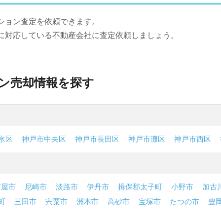
ション査定を依頼できます。
に対応している不動産会社に査定依頼しましょう。
ン売却情報を探す
水区
神戸市中央区
神戸市長田区
神戸市灘区
神戸市西区
芦屋市
尼崎市
淡路市
伊丹市
揖保郡太子町
小野市
加古
町
三田市
宍粟市
洲本市
高砂市
宝塚市
たつの市
豊