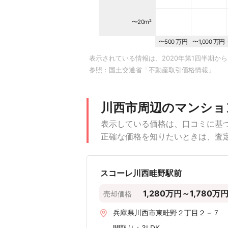
〜20m²
〜500 万円
〜1,000 万円
表示されている情報は、2020年第1四半期から
参照：
国土交通省「不動産取引価格情報」
川西市周辺のマンショ
表示している価格は、口コミに基
正確な価格を知りたいときは、査
スコーレ川西畦野駅前
1,280万円～1,780万
売却価格
兵庫県川西市東畦野２丁目２－７
間取り：
3LDK