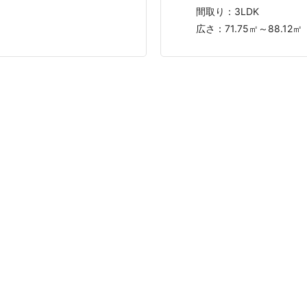
間取り：
3LDK
広さ：
71.75㎡～88.12㎡
した方の口コミ・評判を読んで、安心して不動産会社に査定依頼で
、おうちの語り部をぜひご利用ください。
トップ
運営会社
利用規約
イバシーポリシー
運営ポリシー
口コミ投稿ガイドラ