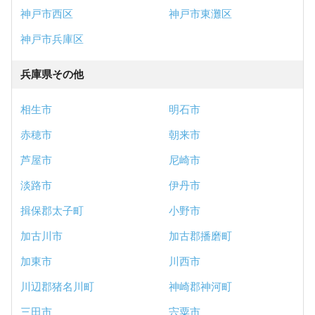
神戸市西区
神戸市東灘区
神戸市兵庫区
兵庫県その他
相生市
明石市
赤穂市
朝来市
芦屋市
尼崎市
淡路市
伊丹市
揖保郡太子町
小野市
加古川市
加古郡播磨町
加東市
川西市
川辺郡猪名川町
神崎郡神河町
三田市
宍粟市