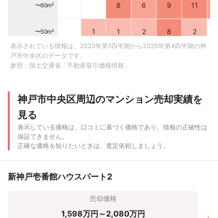
8
6
9
11
〜60m²
1
1
2
8
2
〜50m²
表示されている情報は、2020年第1四半期から2020年第4四半期の神
戸市中央区のデータです。
1
7
3
〜40m²
参照：
国土交通省「不動産取引価格情報」
3
58
34
〜30m²
神戸市中央区周辺のマンション売却実績を
1
16
〜20m²
見る
表示している価格は、口コミに基づく価格であり、情報の正確性は
〜500 万
〜1,000
〜2,000
〜3,000
〜4,000
〜5,000
〜6
保証できません。
円
万円
万円
万円
万円
万円
正確な価格を知りたいときは、査定依頼しましょう。
新神戸壱番館ハウスパート2
売却価格
1,598万円～2,080万円