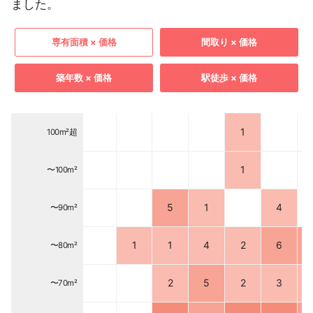
ました。
専有面積 × 価格
間取り × 価格
築年数 × 価格
駅徒歩 × 価格
1
100m²超
1
〜100m²
5
1
4
〜90m²
1
1
4
2
6
〜80m²
2
5
2
3
〜70m²