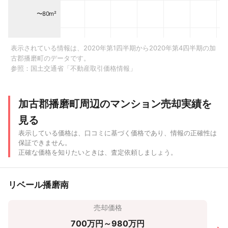
〜80m²
〜70m²
表示されている情報は、2020年第1四半期から2020年第4四半期の加
古郡播磨町のデータです。
参照：
国土交通省「不動産取引価格情報」
〜60m²
〜50m²
加古郡播磨町周辺のマンション売却実績を
見る
〜40m²
表示している価格は、口コミに基づく価格であり、情報の正確性は
保証できません。
〜30m²
正確な価格を知りたいときは、査定依頼しましょう。
〜20m²
リベール播磨南
〜500 万
〜1,000
〜2,000
〜3,000
〜4,000
〜5,000
〜6
売却価格
円
万円
万円
万円
万円
万円
700万円～980万円