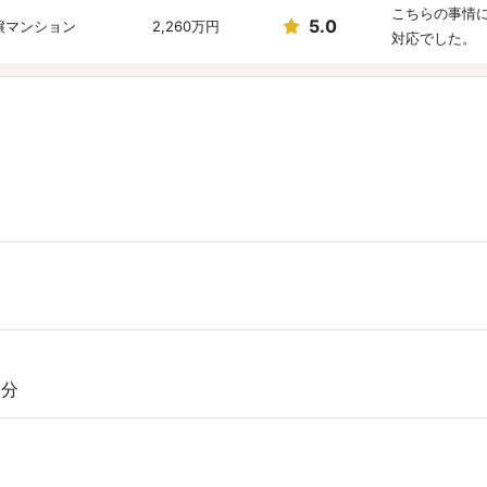
こちらの事情
5.0
譲マンション
2,260万円
対応でした。
5.0
戸建て
1万円
担当者の人柄
5.0
譲マンション
3,000万円
親戚の不動産
対応の早さ、
5.0
戸建て
2,400万円
通りの価格で
担当者の方が
4.0
戸建て
1,180万円
対応の早さで
6分