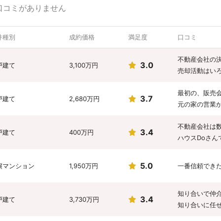
口コミがありません
件種別
成約価格
満足度
口コミ
不動産会社の
3.0
戸建て
3,100万円
売却活動はい
最初の、販売
3.7
戸建て
2,680万円
元の家の営業
不動産会社は
3.4
戸建て
400万円
ハウスDoさん
5.0
譲マンション
1,950万円
一番信頼でき
知り合いで仲
3.4
戸建て
3,730万円
知り合いに任