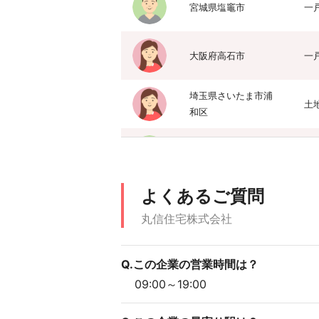
宮城県塩竈市
一
大阪府高石市
一
埼玉県さいたま市浦
土
和区
愛知県名古屋市中川
一
区
よくあるご質問
大阪府吹田市
土
丸信住宅株式会社
三重県志摩市
一
Q.この企業の営業時間は？
09:00～19:00
富山県射水市
一