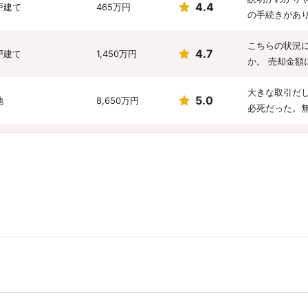
4.4
戸建て
465万円
の手続きがあ
こちらの状況
4.7
戸建て
1,450万円
か。 売却金
大きな取引だ
5.0
地
8,650万円
必死だった。
4.0
戸建て
8,400万円
会社の名前は
こちらが困っ
3.4
地
7,000万円
大変感謝して
不動産屋さん
3.7
戸建て
1万円
じた。
対応の丁寧さ
4.0
戸建て
1,300万円
自信に溢れて