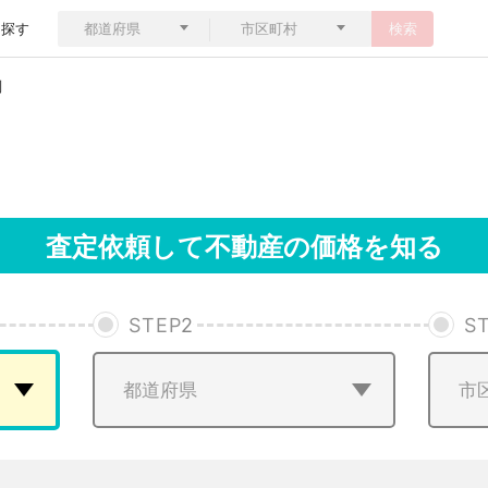
ら探す
検索
判
査定依頼して不動産の価格を知る
STEP
2
S