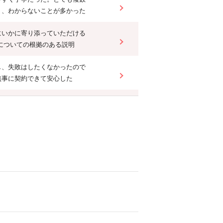
り、わからないことが多かった
にいかに寄り添っていただける
額についての根拠のある説明
し、失敗はしたくなかったので
無事に契約できて安心した
大変重要。
ていたところに助けていただき
います。
は信用ならないとあらためて感
と不動産屋としてのプライド、
いた。