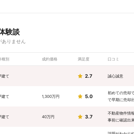
体験談
がありません
件種別
成約価格
満足度
口コミ
2.7
戸建て
誠心誠意
初めての売却
5.0
戸建て
1,300万円
で早期に売却
不動産物件情
3.7
戸建て
40万円
事前に確認出
説明がわかり