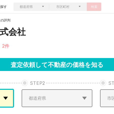
ら探す
検索
社の評判
式会社
 2件
査定依頼して不動産の価格を知る
STEP
2
S