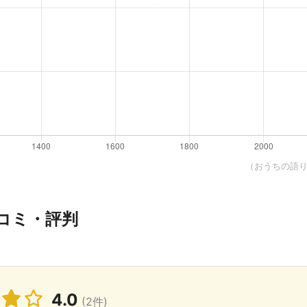
（おうちの語り部
コミ・評判
4.0
(2件)