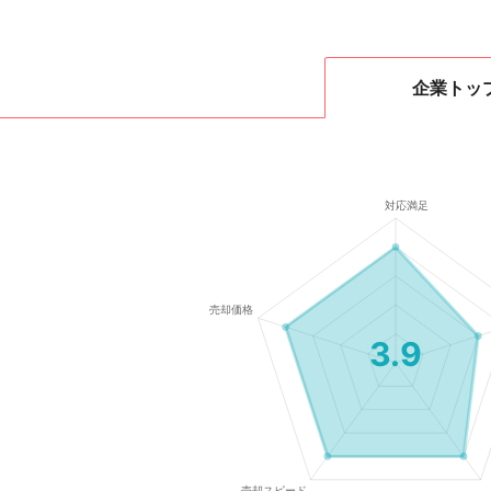
企業
トッ
3.9