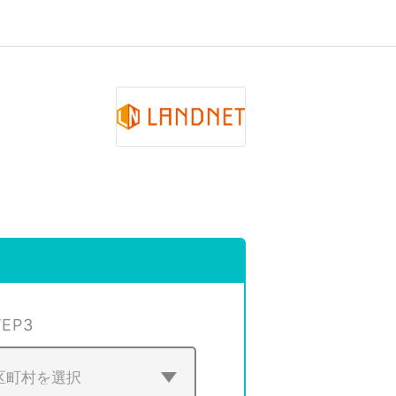
TEP
3