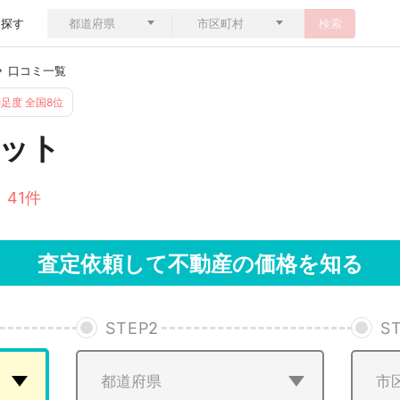
ら探す
検索
口コミ一覧
足度 全国8位
ット
 41件
査定依頼して不動産の価格を知る
STEP
2
S