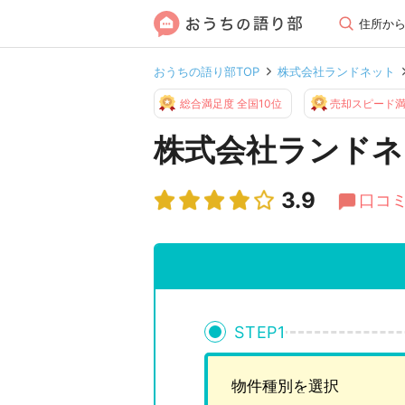
住所か
おうちの語り部TOP
株式会社ランドネット
総合満足度 全国10位
売却スピード満
株式会社ランドネ
3.9
口コミ
STEP
1