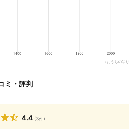
（おうちの語り部
コミ・評判
4.4
(3件)