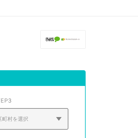
TEP
3