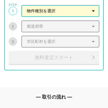
STEP
1
2
3
無料査定スタート
― 取引の流れ ―