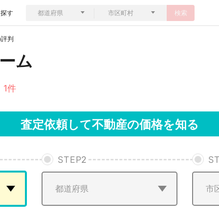
ら探す
検索
の評判
ーム
 1件
査定依頼して不動産の価格を知る
STEP
2
S