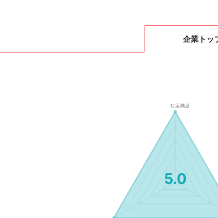
企業
トッ
5.0