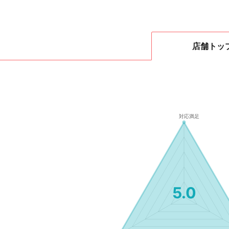
店舗
トッ
5.0