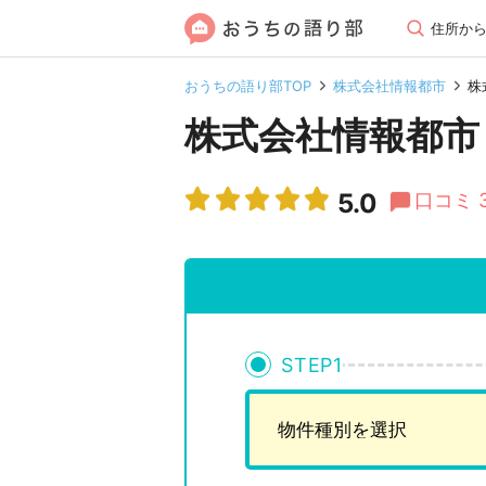
住所か
おうちの語り部TOP
株式会社情報都市
株
株式会社情報都市
5.0
口コミ 
STEP
1