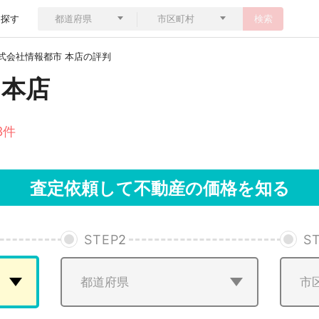
ら探す
検索
式会社情報都市 本店の評判
 本店
3件
査定依頼して不動産の価格を知る
STEP
2
S