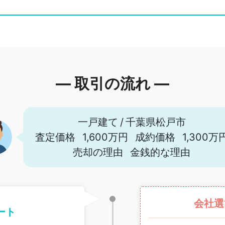
― 取引の流れ ―
一戸建て
/
千葉県松戸市
査定価格
1,600万円
成約価格
1,300万
売却の理由
金銭的な理由
会社選
ート