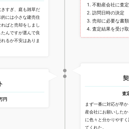
不動産会社に査定
大きすぎ、庭も雑草だ
訪問日時の決定
来的には小さな建売住
売却に必要な書類
なればと売却をしまし
査定結果を受け取
したんですが選んで良
売れるか不安はありま
。
月
契
ト
査
0万円
まず一番に対応が早か
産会社にお願いしたか
に色々と分かりやすく
てくれた。