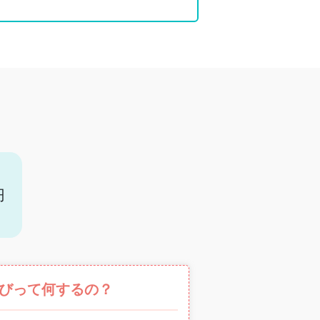
円
びって何するの？