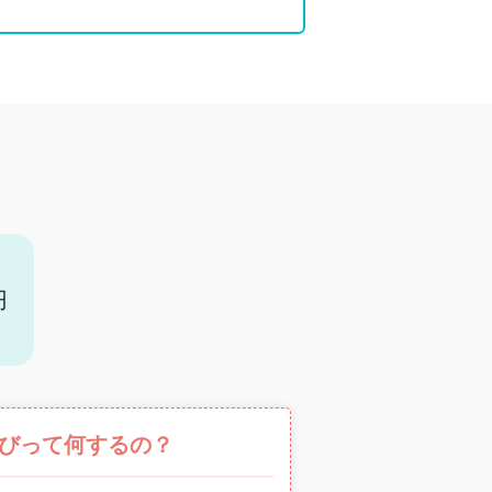
円
びって何するの？