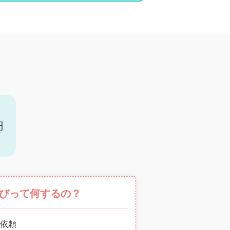
円
びって何するの？
依頼