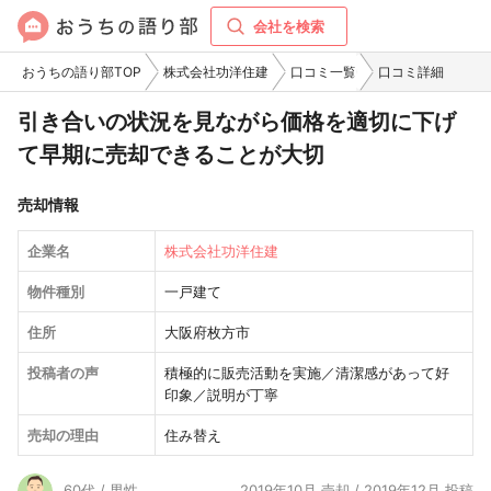
会社を検索
おうちの語り部TOP
株式会社功洋住建
口コミ一覧
口コミ詳細
引き合いの状況を見ながら価格を適切に下げ
て早期に売却できることが大切
売却情報
企業名
株式会社功洋住建
物件種別
一戸建て
住所
大阪府枚方市
投稿者の声
積極的に販売活動を実施／清潔感があって好
印象／説明が丁寧
売却の理由
住み替え
60代 / 男性
2019年10月 売却 / 2019年12月 投稿