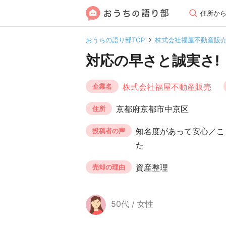
住所か
おうちの語り部TOP
株式会社福屋不動産販
対応の早さと誠実さ!
株式会社福屋不動産販売
企業名
京都府京都市中京区
住所
知名度があって安心／こ
投稿者の声
た
資産整理
売却の理由
50代 / 女性