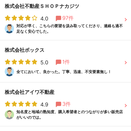
株式会社不動産ＳＨＯＰナカジツ
97件
4.0
対応が早く、こちらの要望を汲み取ってくださり、連絡も過不
足なく安心でした。
株式会社ボックス
1件
5.0
全てにおいて、良かった。丁寧、迅速、不安要素無し！
株式会社アイワ不動産
3件
4.9
知名度と地域の熟知度、購入希望者とのつながりが多い販売店
がいいのでは。