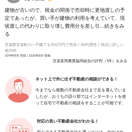
建物が古いので、税金の関係で売却時に更地渡しの予
定であったが、買い手が建物の利用を考えていて、現
状渡しの代わりに取り壊し費用分を差し引...
続きをみ
る
甘楽郡甘楽町の一戸建てを500万円で売却 / 60代男性 / 地元に詳しい
他10件
2019年9月 売却 / 2020年8月 投稿
甘楽富岡農業協同組合の評判（1件）をみる
ネット上で外に出ず
不動産の相談ができる！
今までなら複数の不動産会社まで足を運んでいま
したが、おうちの語り部ではインターネットを使
って自宅で不動産の相談をすることが可能です。
対応の良い
不動産会社がわかる！
安心できる不動産会社を選ぶコツは、会社は社