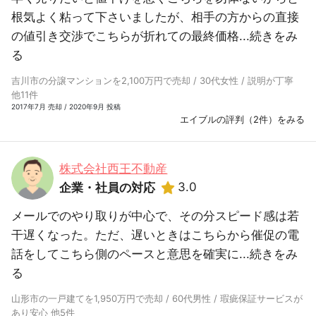
根気よく粘って下さいましたが、相手の方からの直接
の値引き交渉でこちらが折れての最終価格...
続きをみ
る
吉川市の分譲マンションを2,100万円で売却 / 30代女性 / 説明が丁寧
他11件
2017年7月 売却 / 2020年9月 投稿
エイブルの評判（2件）をみる
株式会社西王不動産
3.0
企業・社員の対応
メールでのやり取りが中心で、その分スピード感は若
干遅くなった。ただ、遅いときはこちらから催促の電
話をしてこちら側のペースと意思を確実に...
続きをみ
る
山形市の一戸建てを1,950万円で売却 / 60代男性 / 瑕疵保証サービスが
あり安心 他5件