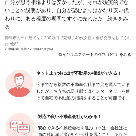
自分が思う相場よりは安かったが、それが現実的でな
いことの説明があり、自分が望むよりはかなり安い代
わりに、ある程度の期間ですぐに売れたた...
続きをみ
る
徳島市の一戸建てを2,200万円で売却 / 40代女性 / 金額交渉をしてくれ
た 他8件
2019年3月 売却 / 2019年12月 投稿
ロイヤルエステートの評判（1件）をみる
ネット上で外に出ず
不動産の相談ができる！
今までなら複数の不動産会社まで足を運んでいま
したが、おうちの語り部ではインターネットを使
って自宅で不動産の相談をすることが可能です。
対応の良い
不動産会社がわかる！
安心できる不動産会社を選ぶコツは、会社は社
員の対応満足度がいい会社を選ぶこと。あなた