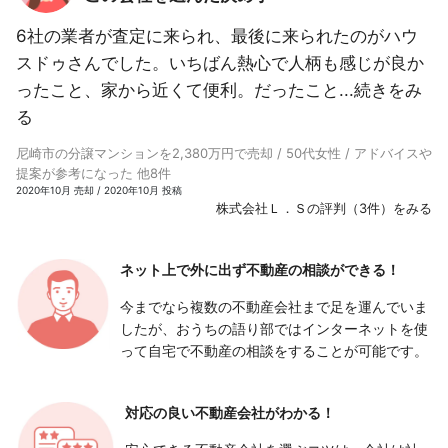
6社の業者が査定に来られ、最後に来られたのがハウ
スドゥさんでした。いちばん熱心で人柄も感じが良か
ったこと、家から近くて便利。だったこと...
続きをみ
る
尼崎市の分譲マンションを2,380万円で売却 / 50代女性 / アドバイスや
提案が参考になった 他8件
2020年10月 売却 / 2020年10月 投稿
株式会社Ｌ．Ｓの評判（3件）をみる
ネット上で外に出ず
不動産の相談ができる！
今までなら複数の不動産会社まで足を運んでいま
したが、おうちの語り部ではインターネットを使
って自宅で不動産の相談をすることが可能です。
対応の良い
不動産会社がわかる！