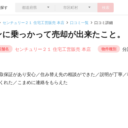
ら探す
検索
センチュリー２１ 住宅工営販売 本店
口コミ一覧
口コミ詳細
ンに乗っかって売却が出来たこと。
センチュリー２１ 住宅工営販売 本店
分
店舗名
物件種別
取保証があり安心／住み替え先の相談ができた／説明が丁寧／
くれた／こまめに連絡をもらえた