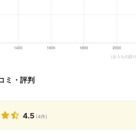
（おうちの語り部
コミ・評判
4.5
(4件)