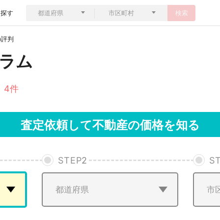
ら探す
検索
の評判
ラム
 4件
査定依頼して不動産の価格を知る
STEP
2
S