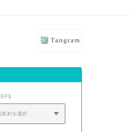
TEP
3