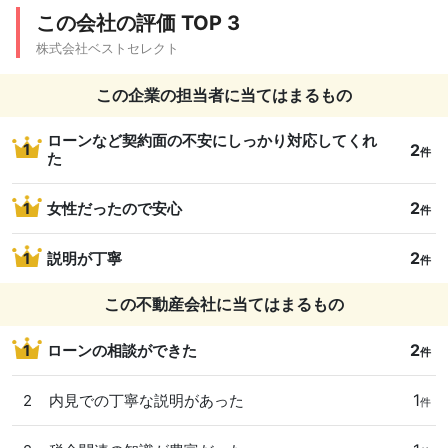
この会社の評価 TOP 3
株式会社ベストセレクト
この企業の担当者に当てはまるもの
ローンなど契約面の不安にしっかり対応してくれ
2
1
件
た
2
1
女性だったので安心
件
2
1
説明が丁寧
件
この不動産会社に当てはまるもの
2
1
ローンの相談ができた
件
1
2
内見での丁寧な説明があった
件