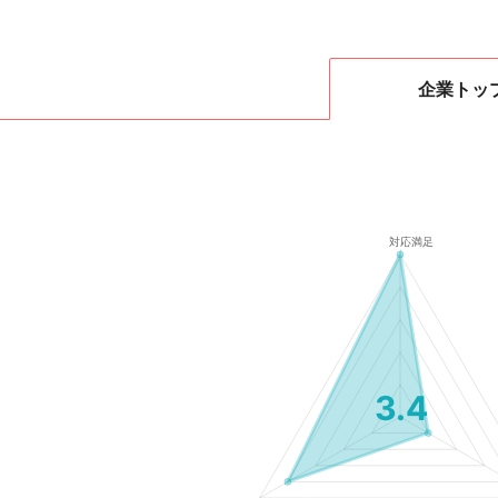
企業
トッ
3.4