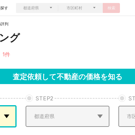
ら探す
検索
の評判
ング
 1件
査定依頼して不動産の価格を知る
STEP
2
S