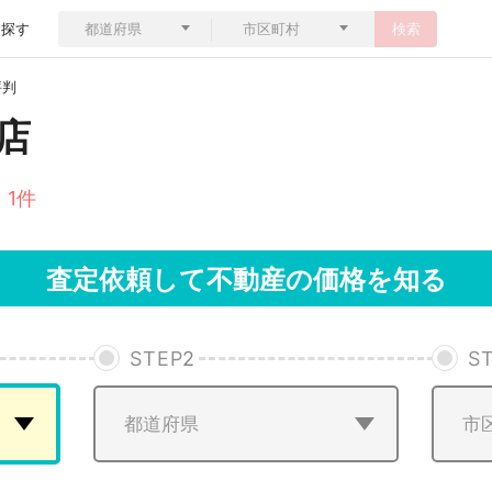
ら探す
検索
評判
店
 1件
査定依頼して不動産の価格を知る
STEP
2
S