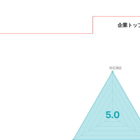
企業
トッ
5.0