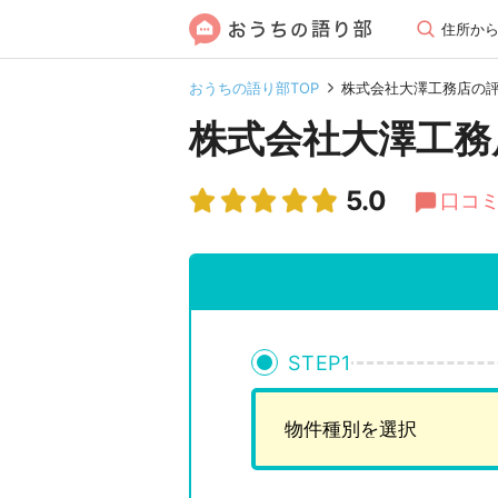
住所か
おうちの語り部TOP
株式会社大澤工務店の
株式会社大澤工務
5.0
口コミ
STEP
1