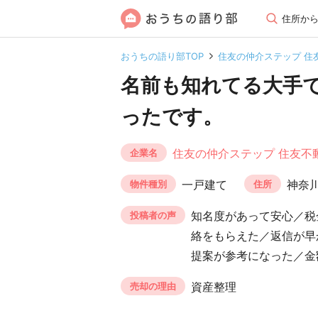
住所か
おうちの語り部TOP
住友の仲介ステップ 住
名前も知れてる大手
ったです。
住友の仲介ステップ 住友不
企業名
一戸建て
神奈
物件種別
住所
知名度があって安心／税
投稿者の声
絡をもらえた／返信が早
提案が参考になった／金
資産整理
売却の理由