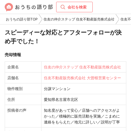
会社を検索
おうちの語り部TOP
住友の仲介ステップ 住友不動産販売株式会社
住友不
スピーディーな対応とアフターフォローが決
め手でした！
売却情報
企業名
住友の仲介ステップ 住友不動産販売株式会社
店舗名
住友不動産販売株式会社 大曽根営業センター
物件種別
分譲マンション
住所
愛知県名古屋市北区
投稿者の声
知名度があって安心／店舗へのアクセスがよ
かった／積極的に販売活動を実施／こまめに
連絡をもらえた／地元に詳しい／説明が丁寧