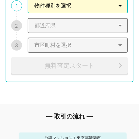
1
2
3
無料査定スタート
― 取引の流れ ―
分譲マンション
/
東京都清瀬市