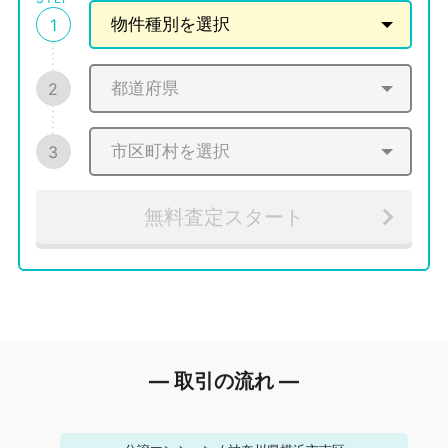
1
2
3
無料査定スタート
― 取引の流れ ―