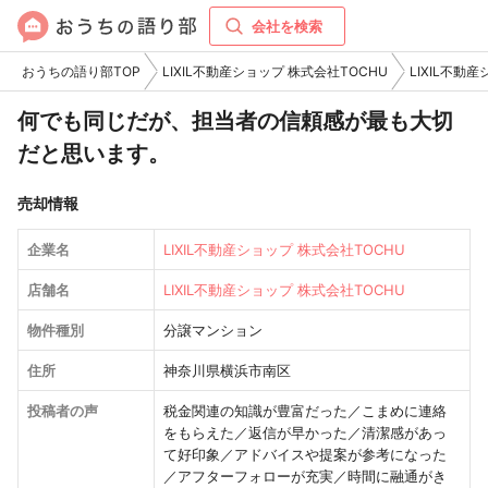
会社を検索
おうちの語り部TOP
LIXIL不動産ショップ 株式会社TOCHU
LIXIL不動
何でも同じだが、担当者の信頼感が最も大切
だと思います。
売却情報
企業名
LIXIL不動産ショップ 株式会社TOCHU
店舗名
LIXIL不動産ショップ 株式会社TOCHU
物件種別
分譲マンション
住所
神奈川県横浜市南区
投稿者の声
税金関連の知識が豊富だった／こまめに連絡
をもらえた／返信が早かった／清潔感があっ
て好印象／アドバイスや提案が参考になった
／アフターフォローが充実／時間に融通がき