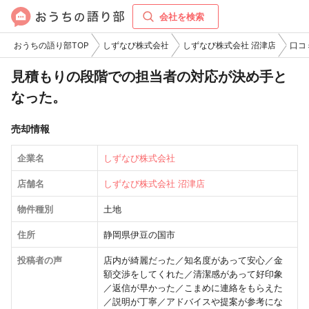
会社を検索
おうちの語り部TOP
しずなび株式会社
しずなび株式会社 沼津店
口コ
見積もりの段階での担当者の対応が決め手と
なった。
売却情報
企業名
しずなび株式会社
店舗名
しずなび株式会社 沼津店
物件種別
土地
住所
静岡県伊豆の国市
投稿者の声
店内が綺麗だった／知名度があって安心／金
額交渉をしてくれた／清潔感があって好印象
／返信が早かった／こまめに連絡をもらえた
／説明が丁寧／アドバイスや提案が参考にな