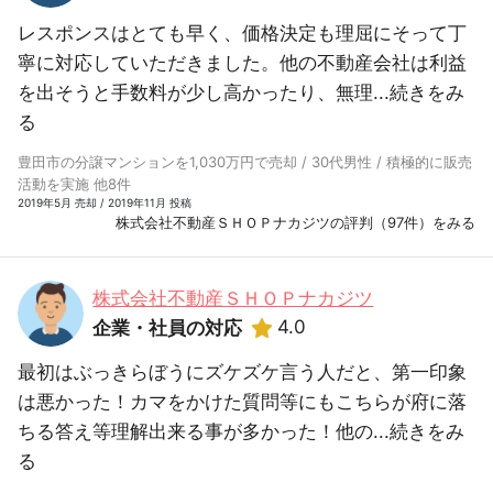
レスポンスはとても早く、価格決定も理屈にそって丁
寧に対応していただきました。他の不動産会社は利益
を出そうと手数料が少し高かったり、無理...
続きをみ
る
豊田市の分譲マンションを1,030万円で売却 / 30代男性 / 積極的に販売
活動を実施 他8件
2019年5月 売却 / 2019年11月 投稿
株式会社不動産ＳＨＯＰナカジツの評判（97件）をみる
株式会社不動産ＳＨＯＰナカジツ
4.0
企業・社員の対応
最初はぶっきらぼうにズケズケ言う人だと、第一印象
は悪かった！カマをかけた質問等にもこちらが府に落
ちる答え等理解出来る事が多かった！他の...
続きをみ
る