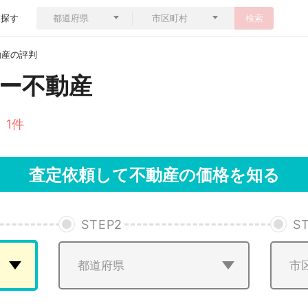
ら探す
検索
動産の評判
ー不動産
 1件
査定依頼して不動産の価格を知る
STEP
2
S