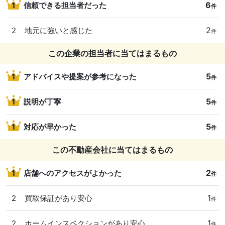
6
1
信頼できる担当者だった
件
2
2
地元に強いと感じた
件
この企業の担当者に当てはまるもの
5
1
アドバイスや提案が参考になった
件
5
1
説明が丁寧
件
5
1
対応が早かった
件
この不動産会社に当てはまるもの
2
1
店舗へのアクセスがよかった
件
1
2
買取保証があり安心
件
1
2
ホームインスペクションがあり安心
件