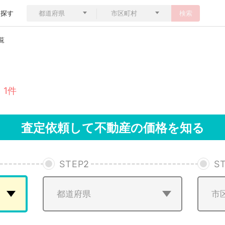
ら探す
検索
覧
 1件
査定依頼して不動産の価格を知る
STEP
2
S