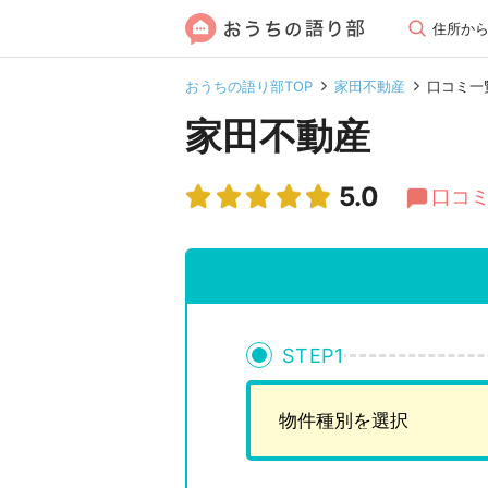
住所か
おうちの語り部TOP
家田不動産
口コミ一
家田不動産
5.0
口コミ
STEP
1