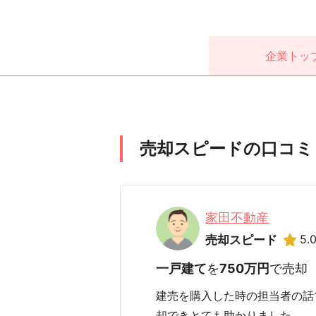
企業
トッ
売却スピードの口コミ
家田不動産
5.
売却スピード
一戸建て
を
750万円
で売却
建売を購入した時の担当者の話
却できとても助かりました。