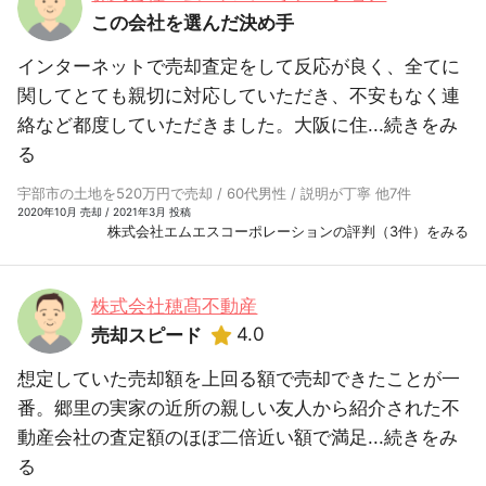
この会社を選んだ決め手
インターネットで売却査定をして反応が良く、全てに
関してとても親切に対応していただき、不安もなく連
絡など都度していただきました。大阪に住...
続きをみ
る
宇部市の土地を520万円で売却 / 60代男性 / 説明が丁寧 他7件
2020年10月 売却 / 2021年3月 投稿
株式会社エムエスコーポレーションの評判（3件）をみる
株式会社穂髙不動産
4.0
売却スピード
想定していた売却額を上回る額で売却できたことが一
番。郷里の実家の近所の親しい友人から紹介された不
動産会社の査定額のほぼ二倍近い額で満足...
続きをみ
る