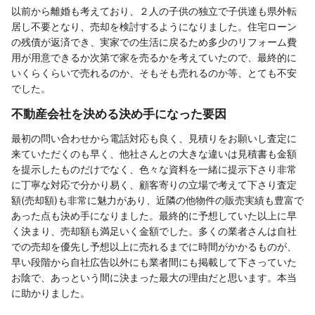
以前から離婚も考えており、２人の子供の独立で子供達も県外転
居し不要となり、売却を検討するようになりました。住宅ローン
の残債が返済でき、実家での生活に戻るため多少のリフォーム費
用が用意できるか次第で家を売るかを考えていたので、最終的に
いくらくらいで売れるのか、そもそも売れるのか等、とても不安
でした。
不動産会社を決める決め手になった要因
最初の問い合わせから電話対応も良く、見積りをお願いし査定に
来ていただくのも早く、他社さんとの大きな違いは見積書も金額
を提示したものだけでなく、色々な資料を一緒に提示下さり非常
に丁寧な対応で分かり易く、顧客寄りの立場で考えて下さり査定
額(売却額)も非常に魅力があり、近隣の他物件の販売実績も豊富で
あった点も決め手になりました。最終的に予想していた以上に早
く決まり、売却額も満足いく金額でした。多くの業者さんは自社
での売却を優先し予想以上に売れるまでに時間がかかるものが、
早い段階から自社広告以外にも業者間にも掲載して下さっていた
お陰で、あっという間に決まった最大の理由だと思います。本当
に助かりました。