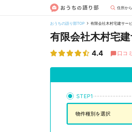
住所か
おうちの語り部TOP
有限会社木村宅建サー
有限会社木村宅建
4.4
口コミ
STEP
1