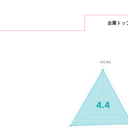
企業
トッ
4.4