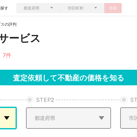
ら探す
検索
ビスの評判
サービス
 7件
査定依頼して不動産の価格を知る
STEP
2
S