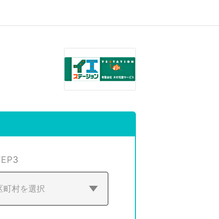
TEP
3