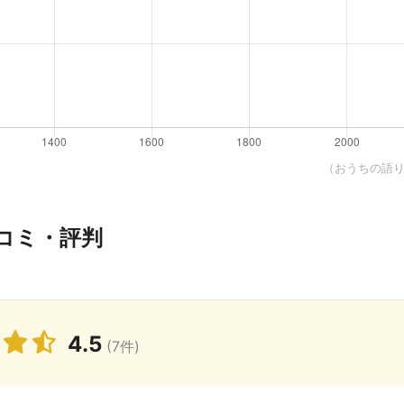
（おうちの語り部
コミ・評判
4.5
(7件)