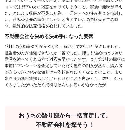
予定していたより子供が増え、更に全員男の子だったためマンシ
ョンでは階下の方に迷惑をかけてしまうこと。家族の趣味が増え
たことにより収納が不足した為、一戸建てへの住み替えを検討し
た。住み替え先の頭金にしたいと考えていたので販売までの時
間、最終的な販売価格を心配していました。
不動産会社を決める決め手になった要因
1社目の不動産会社が良くなく、解約して2社目と契約しました。
担当者の方が信頼できたのが一番でした。押しも強めのはっきり
意見を述べてくれる方で対応も早かったです。また第3社の機構に
事前にマンションを査定していただく無料の制度があり、購入者
が安心できむやみな値引きを依頼されにくくなるとのこと。また
水回りの無料清掃もしていただけたことも良かった。数社、会っ
てみましたがいただく資料はそんなに違いがなかったが
おうちの語り部から一括査定して、
不動産会社を探そう！