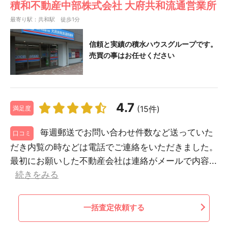
積和不動産中部株式会社 大府共和流通営業所
最寄り駅：共和駅 徒歩1分
信頼と実績の積水ハウスグループです。
売買の事はお任せください
4.7
(15件)
満足度
毎週郵送でお問い合わせ件数など送っていた
口コミ
だき内覧の時などは電話でご連絡をいただきました。
最初にお願いした不動産会社は連絡がメールで内容...
続きをみる
一括査定依頼する