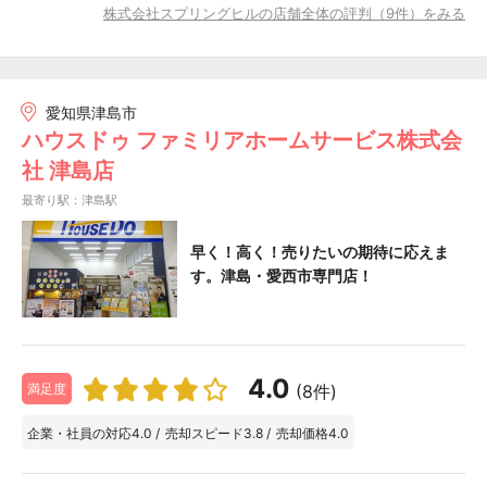
株式会社スプリングヒルの店舗全体の評判（9件）をみる
愛知県津島市
ハウスドゥ ファミリアホームサービス株式会
社 津島店
最寄り駅：津島駅
早く！高く！売りたいの期待に応えま
す。津島・愛西市専門店！
4.0
(8件)
満足度
企業・社員の対応
4.0
/
売却スピード
3.8
/
売却価格
4.0