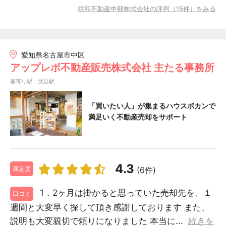
積和不動産中部株式会社の評判（15件）をみる
愛知県名古屋市中区
アップレボ不動産販売株式会社 主たる事務所
最寄り駅：伏見駅
「買いたい人」が集まるハウスボカンで
満足いく不動産売却をサポート
4.3
(6件)
満足度
1．2ヶ月は掛かると思っていた売却先を、１
口コミ
週間と大変早く探して頂き感謝しております また、
説明も大変親切で頼りになりました 本当に...
続きを