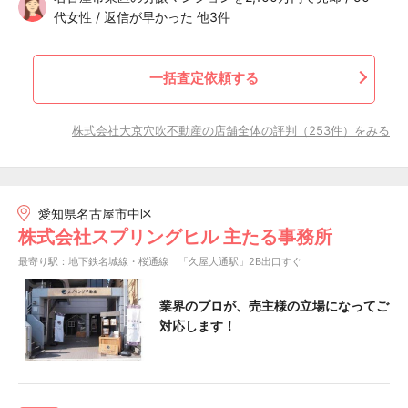
代女性 / 返信が早かった 他3件
一括査定依頼する
株式会社大京穴吹不動産の店舗全体の評判（253件）をみる
愛知県名古屋市中区
株式会社スプリングヒル 主たる事務所
最寄り駅：地下鉄名城線・桜通線 「久屋大通駅」2B出口すぐ
業界のプロが、売主様の立場になってご
対応します！