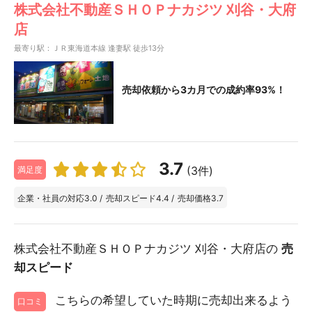
株式会社不動産ＳＨＯＰナカジツ 刈谷・大府
店
最寄り駅：ＪＲ東海道本線 逢妻駅 徒歩13分
売却依頼から3カ月での成約率93%！
3.7
(3件)
満足度
企業・社員の対応
3.0
/
売却スピード
4.4
/
売却価格
3.7
株式会社不動産ＳＨＯＰナカジツ 刈谷・大府店の
売
却スピード
こちらの希望していた時期に売却出来るよう
口コミ