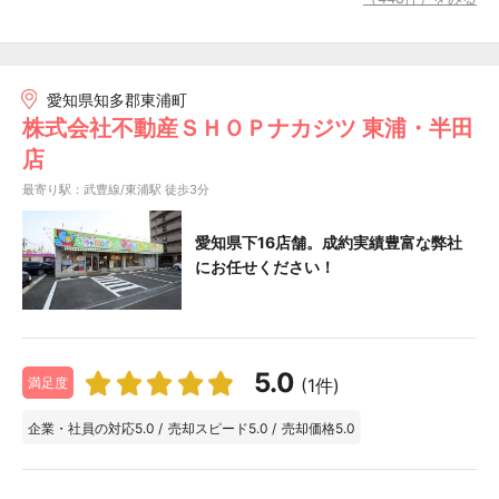
愛知県知多郡東浦町
株式会社不動産ＳＨＯＰナカジツ 東浦・半田
店
最寄り駅：武豊線/東浦駅 徒歩3分
愛知県下16店舗。成約実績豊富な弊社
にお任せください！
5.0
(1件)
満足度
企業・社員の対応
5.0
/
売却スピード
5.0
/
売却価格
5.0