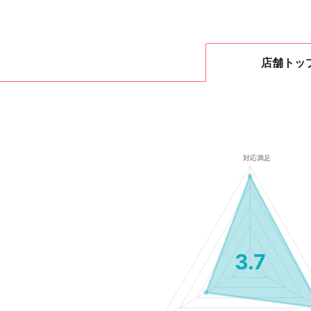
店舗
トッ
3.7