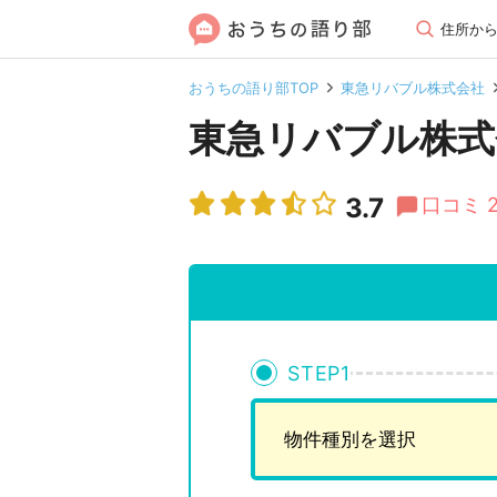
住所か
おうちの語り部TOP
東急リバブル株式会社
東急リバブル株式
3.7
口コミ 
STEP
1