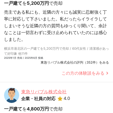
一戸建て
を
5,200万円
で売却
売主である私にも、近隣の方々にも誠実に忍耐強く丁
寧に対応して下さいました。私だったらイライラして
しまいそうな近隣の方の質問もゆっくり聞いて、余計
なことは一切言わずに受け止められていたのには感心
しました。
横浜市港北区の一戸建てを5,200万円で売却 / 60代女性 / 清潔感があっ
て好印象 他11件
2025年1月 売却 / 2025年6月 投稿
東急リバブル株式会社の評判（352件）をみる
この方の体験談をみる
東急リバブル株式会社
4.0
企業・社員の対応
一戸建て
を
4,800万円
で売却