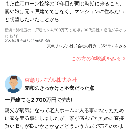
また住宅ローン控除の10年目が同じ時期に来ること、
妻や娘は元々戸建てではなく、マンションに住みたい
と切望したいたことから
横浜市港北区の一戸建てを4,800万円で売却 / 30代男性 / 返信が早かっ
た 他5件
2022年4月 売却 / 2022年6月 投稿
東急リバブル株式会社の評判（352件）をみる
この方の体験談をみる
東急リバブル株式会社
売却のきっかけと不安だった点
一戸建て
を
2,700万円
で売却
親父が病気になって老人ホームに入る事になったため
に家を売る事にしましたが、家が痛んでたために直接
買い取りが良いかとかなどどういう方式で売るのかま