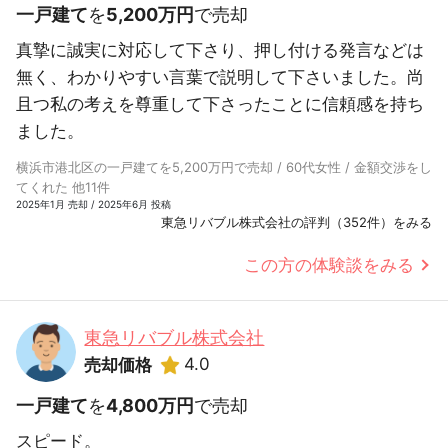
一戸建て
を
5,200万円
で売却
真摯に誠実に対応して下さり、押し付ける発言などは
無く、わかりやすい言葉で説明して下さいました。尚
且つ私の考えを尊重して下さったことに信頼感を持ち
ました。
横浜市港北区の一戸建てを5,200万円で売却 / 60代女性 / 金額交渉をし
てくれた 他11件
2025年1月 売却 / 2025年6月 投稿
東急リバブル株式会社の評判（352件）をみる
この方の体験談をみる
東急リバブル株式会社
4.0
売却価格
一戸建て
を
4,800万円
で売却
スピード。