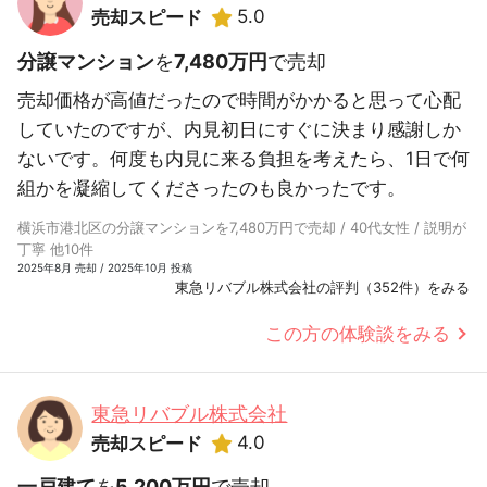
5.0
売却スピード
分譲マンション
を
7,480万円
で売却
売却価格が高値だったので時間がかかると思って心配
していたのですが、内見初日にすぐに決まり感謝しか
ないです。何度も内見に来る負担を考えたら、1日で何
組かを凝縮してくださったのも良かったです。
横浜市港北区の分譲マンションを7,480万円で売却 / 40代女性 / 説明が
丁寧 他10件
2025年8月 売却 / 2025年10月 投稿
東急リバブル株式会社の評判（352件）をみる
この方の体験談をみる
東急リバブル株式会社
4.0
売却スピード
一戸建て
を
5,200万円
で売却