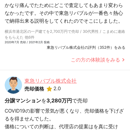
かなり痛んでたためにどこで査定してもあまり変わら
なかったです。その中で東急リバブルが一番色々熱心
で納得出来る説明をしてくれたのでそこにしました。
横浜市港北区の一戸建てを2,700万円で売却 / 30代男性 / こまめに連絡
をもらえた 他6件
2020年7月 売却 / 2021年2月 投稿
東急リバブル株式会社の評判（352件）をみる
この方の体験談をみる
東急リバブル株式会社
2.0
売却価格
分譲マンション
を
3,280万円
で売却
COVID19の影響で景気が悪くなり、売却価格を下げざ
るを得ませんでした。
価格についての判断は、代理店の提案はを真に受け