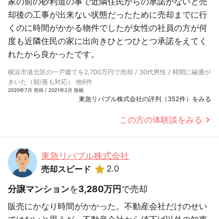
家の前の砂利道の事で近隣住民からの承諾がないと売
却後の工事が出来ない状態だったために売却までに行
くのに時間がかかる物件でしたが女性の社員の方が何
度も近隣住民の家に出向きひとつひとつ承諾をえてく
れたから良かったです。
横浜市港北区の一戸建てを2,700万円で売却 / 30代男性 / 時間に融通が
きいた（朝/夜も対応） 他6件
2020年7月 売却 / 2021年2月 投稿
東急リバブル株式会社の評判（352件）をみる
この方の体験談をみる
東急リバブル株式会社
2.0
売却スピード
分譲マンション
を
3,280万円
で売却
販売にかなり時間がかかった。不動産会社だけのせい