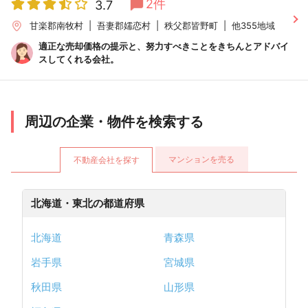
2件
3.7
甘楽郡南牧村
吾妻郡嬬恋村
秩父郡皆野町
他355地域
適正な売却価格の提示と、努力すべきことをきちんとアドバイ
スしてくれる会社。
周辺の企業・物件を検索する
マンションを売る
不動産会社を探す
北海道・東北の都道府県
北海道
青森県
岩手県
宮城県
秋田県
山形県