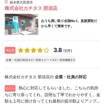
栃木県大田原市
株式会社カチタス 那須店
おうち買い取り全国No.1。直接買取だ
から早くて簡単です。
3.8
(5件)
満足度
企業・社員の対応
4.2
/
売却スピード
4.2
/
売却価格
3.0
株式会社カチタス 那須店の
企業・社員の対応
熱心に対応してもらいました。こちらの気持
口コミ
ちに寄り添ってくれ、説明も丁寧でわかりやすく、金
額も上司に掛け合ってくれ最初の提示額よりアップ...