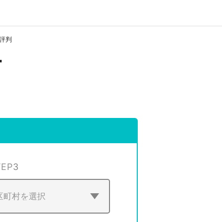
評判
ー
TEP
3