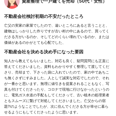
資産整理で一戸建てを売却（50代・女性）
不動産会社検討初期の不安だったところ
亡父の実家の家屋でしたので、遠いところにあると言うことと、
建物はしっかりした作りですが古い村の中にあるので、買ってく
ださる方がいるのか、そしてどのくらい壊れているのか、または
価値があるのかがとても心配でした、
不動産会社を決める決め手になった要因
知人から教えてもらいました。対応も良く、疑問質問にも正直に
答えてくださいました。資料もわかりやすく整理して渡してくだ
さり、売却まで、下さった袋に入れていたので、家の中であちこ
ち無くさずにすみました。人として誠実な対応でしたので、それ
が一番かと思います。無理に値引きを提案されることもなく、写
真も付けてくださったり、コロナで現地に行けなかったというの
に、電気ガス水道の手配もしてくださって、古い植木の処理業者
ともスムーズに繋げて対処してくださいました。亡父からの宿
題⁈のようなことでしたが、次に住んでくださる方が幸せに暮ら
せるようにもしてくださったように思います。